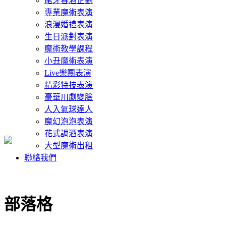
尾牙春酒企劃
專業魔術表演
浪漫婚禮表演
生日派對表演
魔術教學課程
小丑魔術表演
Live樂團表演
精彩特技表演
豪華川劇變臉
人入氣球達人
魔幻泡泡表演
花式調酒表演
大型魔術出租
聯絡我們
部落格