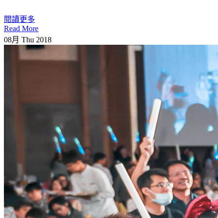
閱讀更多
Read More
08月
Thu
2018