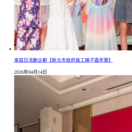
家庭日活動企劃【新北市政府員工親子嘉年華】
2026年04月14日