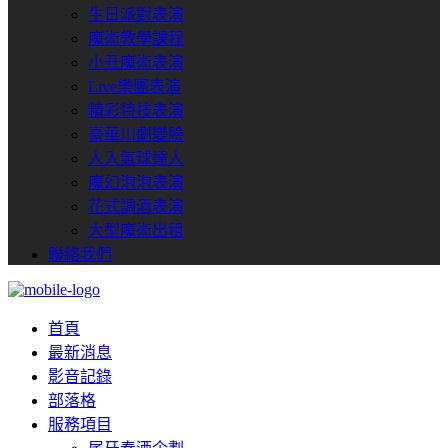
生日派對表演
魔術教學課程
小丑魔術表演
Live樂團表演
精彩特技表演
豪華川劇變臉
人入氣球達人
魔幻泡泡表演
花式調酒表演
大型魔術出租
聯絡我們
首頁
最新消息
影音記錄
部落格
服務項目