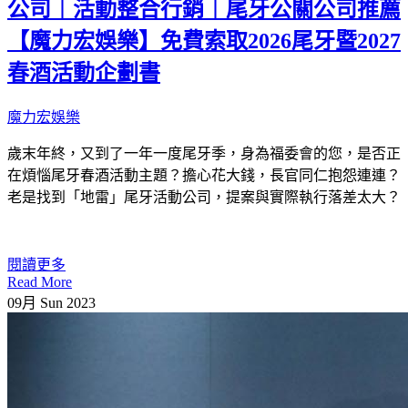
公司｜活動整合行銷｜尾牙公關公司推薦
【魔力宏娛樂】免費索取2026尾牙暨2027
春酒活動企劃書
魔力宏娛樂
歲末年終，又到了一年一度尾牙季，身為福委會的您，是否正
在煩惱尾牙春酒活動主題？擔心花大錢，長官同仁抱怨連連？
老是找到「地雷」尾牙活動公司，提案與實際執行落差太大？
閱讀更多
Read More
09月
Sun
2023