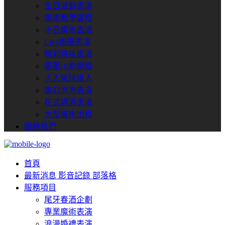
生日派對表演
魔術教學課程
小丑魔術表演
Live樂團表演
精彩特技表演
豪華川劇變臉
人入氣球達人
魔幻泡泡表演
花式調酒表演
大型魔術出租
聯絡我們
首頁
最新消息
影音記錄
部落格
服務項目
尾牙春酒企劃
專業魔術表演
浪漫婚禮表演