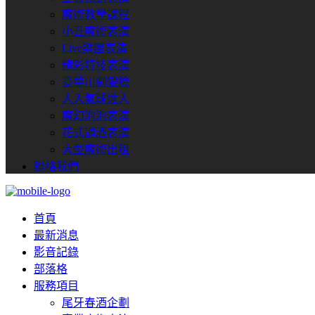
魔術教學課程
小丑魔術表演
Live樂團表演
精彩特技表演
豪華川劇變臉
人入氣球達人
魔幻泡泡表演
花式調酒表演
大型魔術出租
聯絡我們
首頁
最新消息
影音記錄
部落格
服務項目
尾牙春酒企劃