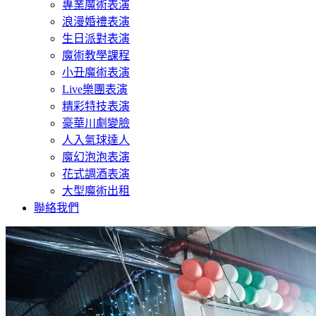
專業魔術表演
浪漫婚禮表演
生日派對表演
魔術教學課程
小丑魔術表演
Live樂團表演
精彩特技表演
豪華川劇變臉
人入氣球達人
魔幻泡泡表演
花式調酒表演
大型魔術出租
聯絡我們