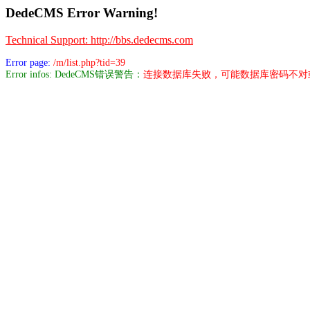
DedeCMS Error Warning!
Technical Support: http://bbs.dedecms.com
Error page:
/m/list.php?tid=39
Error infos: DedeCMS错误警告：
连接数据库失败，可能数据库密码不对