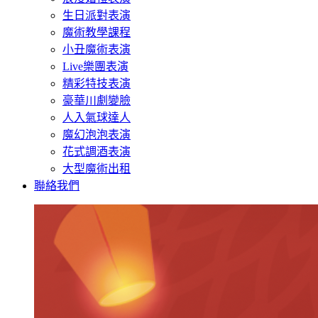
生日派對表演
魔術教學課程
小丑魔術表演
Live樂團表演
精彩特技表演
豪華川劇變臉
人入氣球達人
魔幻泡泡表演
花式調酒表演
大型魔術出租
聯絡我們