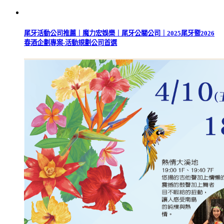
尾牙活動公司推薦｜魔力宏娛樂｜尾牙公關公司｜2025尾牙暨2026
春酒企劃專案-活動規劃公司首選