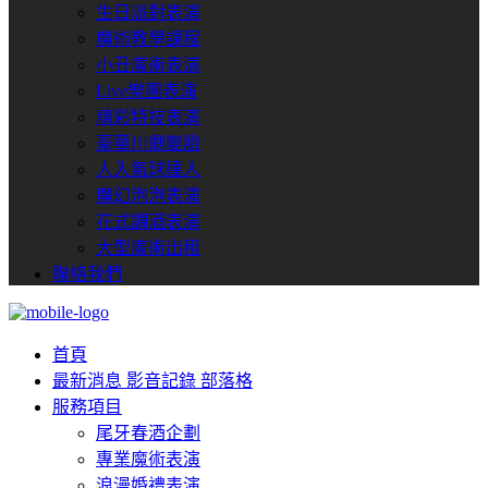
生日派對表演
魔術教學課程
小丑魔術表演
Live樂團表演
精彩特技表演
豪華川劇變臉
人入氣球達人
魔幻泡泡表演
花式調酒表演
大型魔術出租
聯絡我們
首頁
最新消息
影音記錄
部落格
服務項目
尾牙春酒企劃
專業魔術表演
浪漫婚禮表演