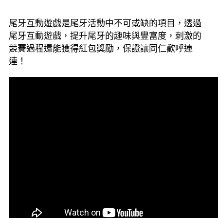
尾牙互動遊戲是尾牙活動中不可或缺的項目，透過
尾牙互動遊戲，提升尾牙的趣味與豐富度，刺激的
競賽過程還能獲得紅包獎勵，保證讓同仁歡呼連
連！