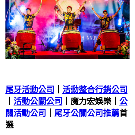
尾牙活動公司
｜
活動整合行銷公司
｜
活動公關公司
｜魔力宏娛樂｜
公
關活動公司
｜
尾牙公關公司推薦
首
選