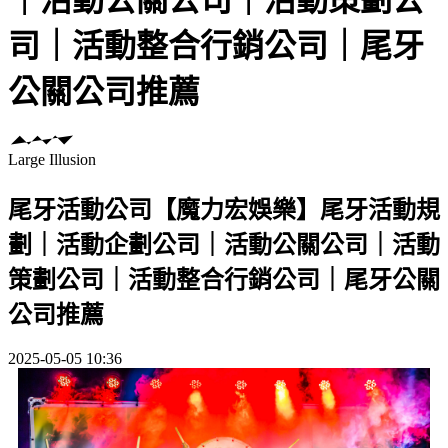
司｜活動整合行銷公司｜尾牙
公關公司推薦
Large Illusion
尾牙活動公司【魔力宏娛樂】尾牙活動規
劃｜活動企劃公司｜活動公關公司｜活動
策劃公司｜活動整合行銷公司｜尾牙公關
公司推薦
2025-05-05 10:36