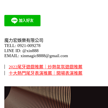
魔力宏娛樂有限公司
TELL: 0921-009278
LINE ID: @xin888
EMAIL:
xinmagic8888@gmail.com
▏
2022尾牙遊戲推薦｜炒熱氣氛遊戲推薦
▏
十大熱門尾牙表演推薦｜開場表演推薦