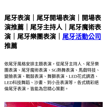
尾牙表演｜尾牙開場表演｜開場表
演推薦｜尾牙主持人｜尾牙魔術表
演｜尾牙樂團表演｜
尾牙活動公司
推薦
依尾牙風格安排主題表演，從尾牙主持人、尾牙樂
團表演、尾牙魔術表演、SG熱舞表演、馬戲特技、
變臉表演、戰鼓表演、舞獅表演、LED花式調酒、
LED科技舞蹈、沙畫、到小丑表演等，各式精彩絕
倫尾牙表演，皆能為您精心策劃。