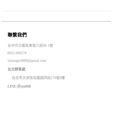
聯繫我們
台中市沙鹿區東晉八街88-1號
0921-009278
xinmagic8888@gmail.com
台北辦事處
台北市大安區信義路四段279號8樓
LINE:＠xin888