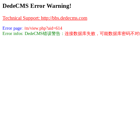
DedeCMS Error Warning!
Technical Support: http://bbs.dedecms.com
Error page:
/m/view.php?aid=614
Error infos: DedeCMS错误警告：
连接数据库失败，可能数据库密码不对