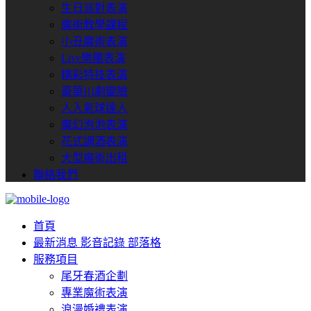
生日派對表演
魔術教學課程
小丑魔術表演
Live樂團表演
精彩特技表演
豪華川劇變臉
人入氣球達人
魔幻泡泡表演
花式調酒表演
大型魔術出租
聯絡我們
首頁
最新消息
影音記錄
部落格
服務項目
尾牙春酒企劃
專業魔術表演
浪漫婚禮表演