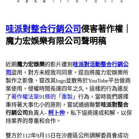
哇派對整合行銷公司
侵害著作權｜
魔力宏娛樂有限公司聲明稿
近期
魔力宏娛樂
的影片遭到
哇派對活動整合行銷公
司
盜用，對方未經我司同意，逕自將魔力宏娛樂所
製作之影像，竄改其logo並散佈於YouTube平台做商
業使用，侵權時間長達四年之久。這樣的行為違反
了
著作權法第91條的「重製」
行為，當時我們選擇
秉持著大事化小的原則，嘗試通過聯繫
哇派對整合
行銷公司
負責人-
柯卜仲
，私下協商達成和解，以保
持業界的尊重和合作。
雙方於112年9月15日在沙鹿區公所調解委員會成功