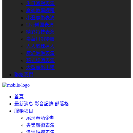
生日派對表演
魔術教學課程
小丑魔術表演
Live樂團表演
精彩特技表演
豪華川劇變臉
人入氣球達人
魔幻泡泡表演
花式調酒表演
大型魔術出租
聯絡我們
首頁
最新消息
影音記錄
部落格
服務項目
尾牙春酒企劃
專業魔術表演
浪漫婚禮表演