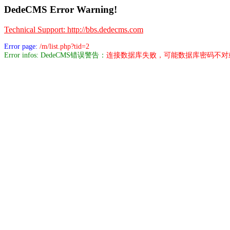
DedeCMS Error Warning!
Technical Support: http://bbs.dedecms.com
Error page:
/m/list.php?tid=2
Error infos: DedeCMS错误警告：
连接数据库失败，可能数据库密码不对