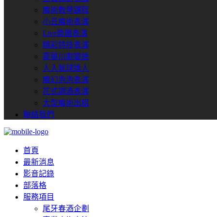
魔術教學課程
小丑魔術表演
Live樂團表演
精彩特技表演
豪華川劇變臉
人入氣球達人
魔幻泡泡表演
花式調酒表演
大型魔術出租
聯絡我們
首頁
最新消息
影音記錄
部落格
服務項目
尾牙春酒企劃