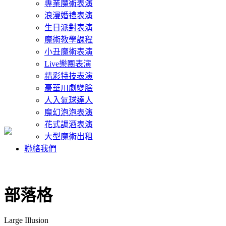
專業魔術表演
浪漫婚禮表演
生日派對表演
魔術教學課程
小丑魔術表演
Live樂團表演
精彩特技表演
豪華川劇變臉
人入氣球達人
魔幻泡泡表演
花式調酒表演
大型魔術出租
聯絡我們
部落格
Large Illusion