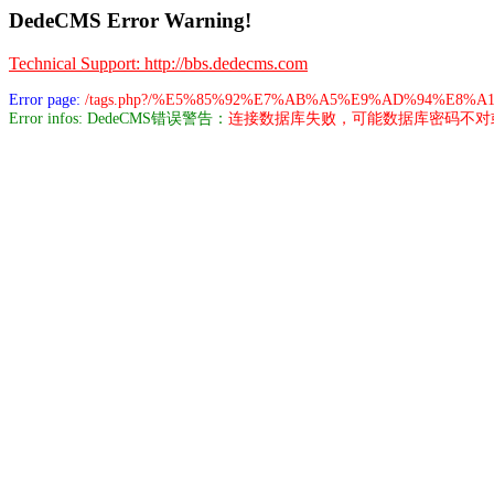
DedeCMS Error Warning!
Technical Support: http://bbs.dedecms.com
Error page:
/tags.php?/%E5%85%92%E7%AB%A5%E9%AD%94%E8%
Error infos: DedeCMS错误警告：
连接数据库失败，可能数据库密码不对