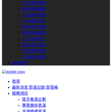
生日派對表演
魔術教學課程
小丑魔術表演
Live樂團表演
精彩特技表演
豪華川劇變臉
人入氣球達人
魔幻泡泡表演
花式調酒表演
大型魔術出租
聯絡我們
首頁
最新消息
影音記錄
部落格
服務項目
尾牙春酒企劃
專業魔術表演
浪漫婚禮表演