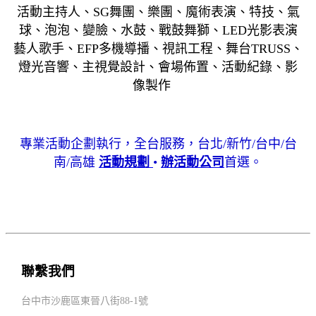
活動主持人、SG舞團、樂團、魔術表演、特技、氣
球、泡泡、變臉、水鼓、戰鼓舞獅、LED光影表演
藝人歌手、EFP多機導播、視訊工程、舞台TRUSS、
燈光音響、主視覺設計、會場佈置、活動紀錄、影
像製作
專業活動企劃執行，全台服務，台北/新竹/台中/台
南/高雄
活動規劃
•
辦活動公司
首選。
聯繫我們
台中市沙鹿區東晉八街88-1號