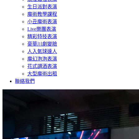
生日派對表演
魔術教學課程
小丑魔術表演
Live樂團表演
精彩特技表演
豪華川劇變臉
人入氣球達人
魔幻泡泡表演
花式調酒表演
大型魔術出租
聯絡我們