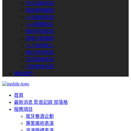
生日派對表演
魔術教學課程
小丑魔術表演
Live樂團表演
精彩特技表演
豪華川劇變臉
人入氣球達人
魔幻泡泡表演
花式調酒表演
大型魔術出租
聯絡我們
首頁
最新消息
影音記錄
部落格
服務項目
尾牙春酒企劃
專業魔術表演
浪漫婚禮表演