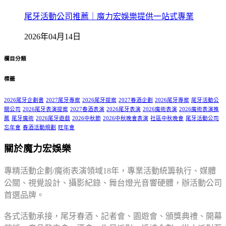
尾牙活動公司推薦｜魔力宏娛樂提供一站式專業
2026年04月14日
欄目分類
標籤
2026尾牙企劃書
2027尾牙專案
2026尾牙提案
2027春酒企劃
2026尾牙專案
尾牙活動公
關公司
2026尾牙表演提案
2027春酒表演
2026尾牙表演
2026魔術表演
2026魔術表演推
薦
尾牙魔術
2026尾牙遊戲
2026中秋節
2026中秋晚會表演
社區中秋晚會
尾牙活動公司
忘年會
春酒活動規劃
旺年會
關於魔力宏娛樂
專精活動企劃/魔術表演領域18年，專業活動統籌執行、媒體
公關、視覺設計、攝影紀錄、舞台燈光音響硬體，辦活動公司
首選品牌。
各式活動承接，尾牙春酒、記者會、園遊會、頒獎典禮、開幕