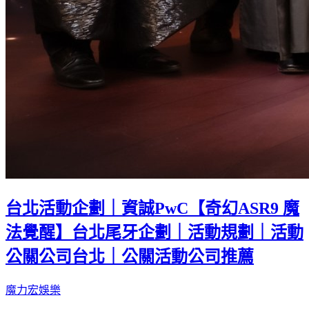
台北活動企劃｜資誠PwC【奇幻ASR9 魔
法覺醒】台北尾牙企劃｜活動規劃｜活動
公關公司台北｜公關活動公司推薦
魔力宏娛樂