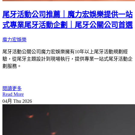
尾牙活動公司推薦｜魔力宏娛樂提供一站
式專業尾牙活動企劃｜尾牙公關公司首選
魔力宏娛樂
尾牙活動公關公司魔力宏娛樂擁有10年以上尾牙活動規劃經
驗，從尾牙主題設計到現場執行，提供專業一站式尾牙活動企
劃服務。
閱讀更多
Read More
04月
Thu
2026