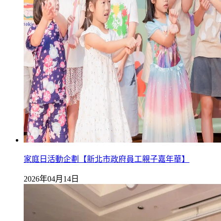
家庭日活動企劃【新北市政府員工親子嘉年華】
2026年04月14日