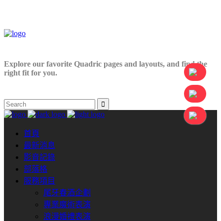
Explore our favorite Quadric pages and layouts, and find the
right fit for you.
首頁
最新消息
影音記錄
部落格
服務項目
尾牙春酒企劃
專業魔術表演
浪漫婚禮表演