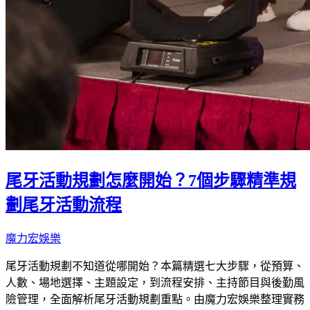
尾牙活動規劃怎麼開始？7個步驟精準規
劃尾牙活動流程
魔力宏娛樂
尾牙活動規劃不知道從哪開始？本篇精選七大步驟，從預算、
人數、場地選擇、主題設定，到流程安排、主持節目與後勤風
險管理，全面解析尾牙活動規劃重點。由魔力宏娛樂整理實務