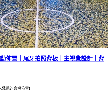
動佈置｜尾牙拍照背板｜主視覺設計｜背
驚艷的會場佈置!