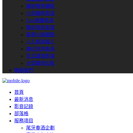
魔術教學課程
小丑魔術表演
Live樂團表演
精彩特技表演
豪華川劇變臉
人入氣球達人
魔幻泡泡表演
花式調酒表演
大型魔術出租
聯絡我們
首頁
最新消息
影音記錄
部落格
服務項目
尾牙春酒企劃