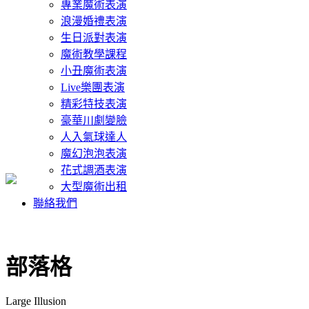
專業魔術表演
浪漫婚禮表演
生日派對表演
魔術教學課程
小丑魔術表演
Live樂團表演
精彩特技表演
豪華川劇變臉
人入氣球達人
魔幻泡泡表演
花式調酒表演
大型魔術出租
聯絡我們
部落格
Large Illusion