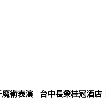
魔術表演 - 台中長榮桂冠酒店