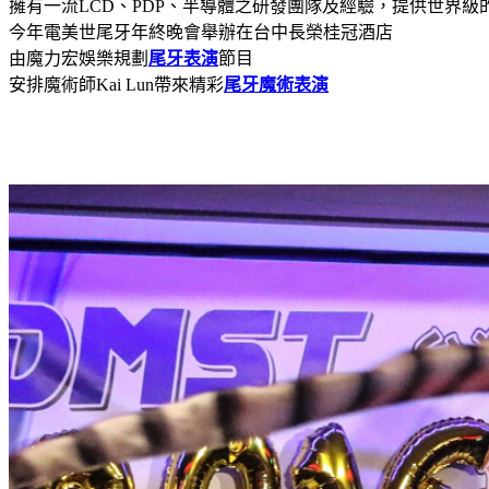
擁有一流LCD、PDP、半導體之研發團隊及經驗，
提供世界級
今年電美世尾牙年終晚會舉辦在台中長榮桂冠酒店
由魔力宏娛樂規劃
尾牙表演
節目
安排
魔術師Kai Lun帶來精彩
尾牙魔術表演