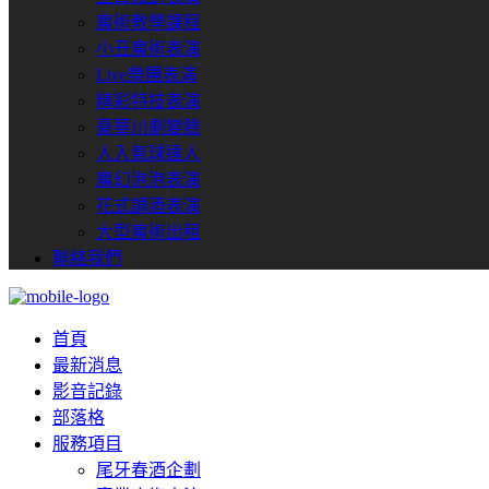
魔術教學課程
小丑魔術表演
Live樂團表演
精彩特技表演
豪華川劇變臉
人入氣球達人
魔幻泡泡表演
花式調酒表演
大型魔術出租
聯絡我們
首頁
最新消息
影音記錄
部落格
服務項目
尾牙春酒企劃