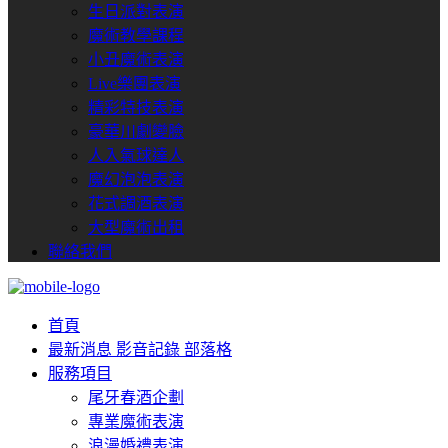
生日派對表演
魔術教學課程
小丑魔術表演
Live樂團表演
精彩特技表演
豪華川劇變臉
人入氣球達人
魔幻泡泡表演
花式調酒表演
大型魔術出租
聯絡我們
首頁
最新消息
影音記錄
部落格
服務項目
尾牙春酒企劃
專業魔術表演
浪漫婚禮表演