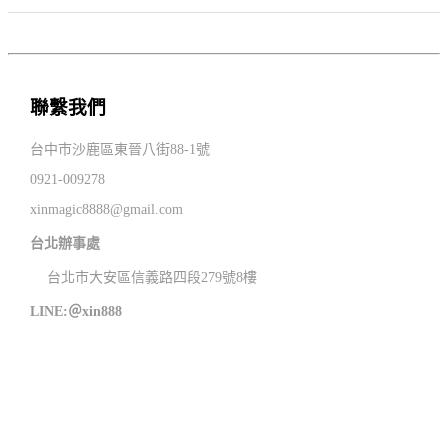
聯繫我們
台中市沙鹿區東晉八街88-1號
0921-009278
xinmagic8888@gmail.com
台北辦事處
台北市大安區信義路四段279號8樓
LINE:＠xin888