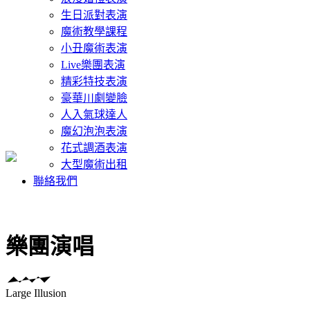
生日派對表演
魔術教學課程
小丑魔術表演
Live樂團表演
精彩特技表演
豪華川劇變臉
人入氣球達人
魔幻泡泡表演
花式調酒表演
大型魔術出租
聯絡我們
樂團演唱
Large Illusion