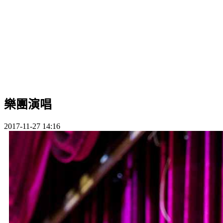
樂團演唱
2017-11-27 14:16