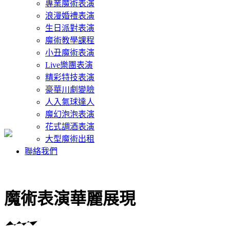
專業魔術表演
浪漫婚禮表演
生日派對表演
魔術教學課程
小丑魔術表演
Live樂團表演
精彩特技表演
豪華川劇變臉
人入氣球達人
魔幻泡泡表演
花式調酒表演
大型魔術出租
聯絡我們
魔術表演華麗展現