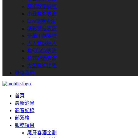
魔術教學課程
小丑魔術表演
Live樂團表演
精彩特技表演
豪華川劇變臉
人入氣球達人
魔幻泡泡表演
花式調酒表演
大型魔術出租
聯絡我們
首頁
最新消息
影音記錄
部落格
服務項目
尾牙春酒企劃