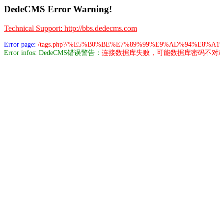
DedeCMS Error Warning!
Technical Support: http://bbs.dedecms.com
Error page:
/tags.php?/%E5%B0%BE%E7%89%99%E9%AD%94%E8%
Error infos: DedeCMS错误警告：
连接数据库失败，可能数据库密码不对